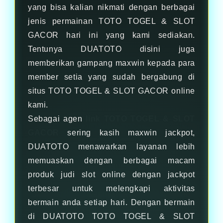
yang bisa kalian nikmati dengan berbagai
jenis permainan TOTO TOGEL & SLOT
GACOR hari ini yang kami sediakan.
Tentunya DUATOTO disini juga
memberikan gampang maxwin kepada para
member setia yang sudah bergabung di
situs TOTO TOGEL & SLOT GACOR online
kami.
Sebagai agen
link TOTO TOGEL & SLOT
GACOR
sering kasih maxwin jackpot,
DUATOTO menawarkan layanan lebih
memuaskan dengan berbagai macam
produk judi slot online dengan jackpot
terbesar untuk melengkapi aktivitas
bermain anda setiap hari. Dengan bermain
di DUATOTO TOTO TOGEL & SLOT