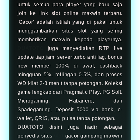
untuk semua para player yang baru saja
join ke link slot online maxwin terbaru.
'Gacor' adalah istilah yang di pakai untuk
menggambarkan situs slot yang sering
memberikan maxwin kepada playernya.
DUATOTO
juga menyediakan RTP live
update tiap jam, server turbo anti lag, bonus
new member 100% di awal, cashback
mingguan 5%, rollingan 0.5%, dan proses
WD kilat 2-3 menit tanpa potongan. Koleksi
game lengkap dari Pragmatic Play, PG Soft,
Microgaming, Habanero, dan
Spadegaming. Deposit 5000 via bank, e-
wallet, QRIS, atau pulsa tanpa potongan.
DUATOTO disini juga hadir sebagai
penyedia situs
slot
gacor gampang maxwin