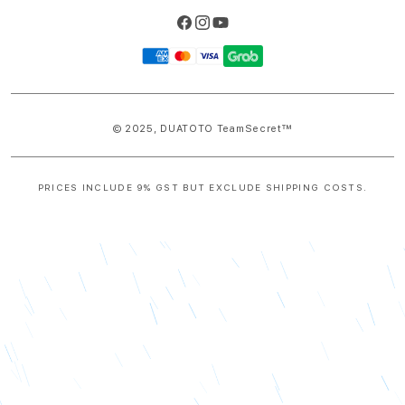
Facebook
Instagram
YouTube
Payment
methods
© 2025,
DUATOTO
TeamSecret™
PRICES INCLUDE 9% GST BUT EXCLUDE SHIPPING COSTS.
S
i
n
g
l
e
c
o
l