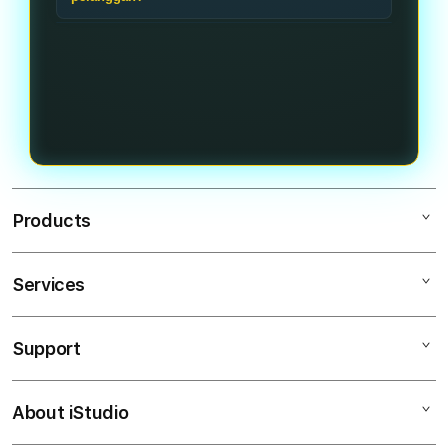
sudah berlisensi, menggunakan
game lengkap dari Pragmatic Play,
(BCA, BRI, BNI, Mandiri), E-Wallet
dan WD 2-3 menit. Memberikan
enkripsi SSL berlapis, dan beroperasi
PG Soft, Microgaming, Habanero,
(Dana, OVO, GoPay), QRIS, dan pulsa
Iya sudah pasti, DUATOTO
peluang maxwin lebih besar di setiap
sesuai dengan peraturan yang
dan Spadegaming. Deposit 5000 via
Telkomsel & XL tanpa potongan.
mempunyai layanan customer
putaran. Membuat pengalaman
berlaku dalam industri slot online,
bank, e-wallet, QRIS, atau pulsa
service profesional yang selalu siap
bermain semakin seru dan juga
sehingga aman untuk anda
tanpa potongan.
membantu anda untuk
menguntungkan.
mainkan!.
menyelesaikan masalah apapun
selama 24/7. Proses withdraw super
cepat 2-3 menit langsung cair!
Products
Services
DUATOTO
SLOT
Support
AppleCare+
TOTO TOGEL & SLOT GACOR
Corporate
SITUS SLOT
About iStudio
My Account
TOTO TOGEL & SLOT GACOR
LINK TOTO TOGEL & SLOT GACOR