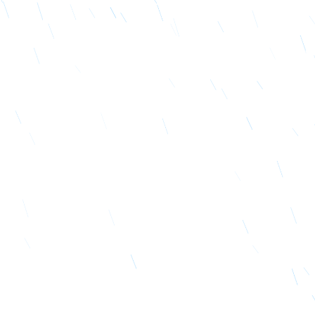
u
m
n
a
c
c
o
r
d
i
o
n