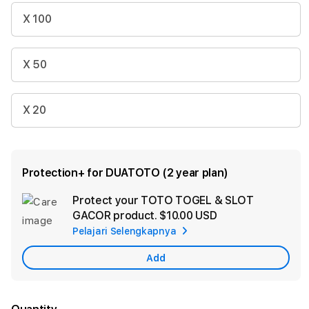
X 100
X 50
X 20
Protection+ for DUATOTO (2 year plan)
Protect your TOTO TOGEL & SLOT
Ad
GACOR product.
$10.00 USD
App
Pelajari Selengkapnya
Car
Add