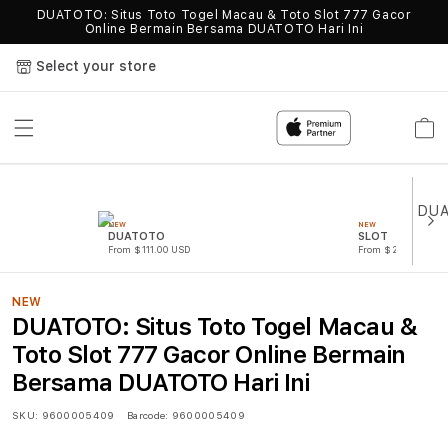
DUATOTO: Situs Toto Togel Macau & Toto Slot 777 Gacor
Online Bermain Bersama DUATOTO Hari Ini
Select your store
Cart
NEW
NEW
DUATOTO
SLOT
From $111.00 USD
From $222.00 USD
NEW
DUATOTO: Situs Toto Togel Macau &
Toto Slot 777 Gacor Online Bermain
Bersama DUATOTO Hari Ini
SKU:
9600005409
Barcode:
9600005409